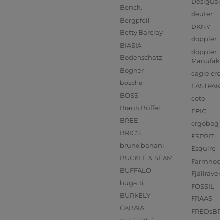
Desigual
Bench.
deuter
Bergpfeil
DKNY
Betty Barclay
doppler
BIASIA
doppler
Bodenschatz
Manufak
Bogner
eagle cr
boscha
EASTPAK
BOSS
eoto
Braun Büffel
EPIC
BREE
ergobag
BRIC'S
ESPRIT
bruno banani
Esquire
BUCKLE & SEAM
Farmho
BUFFALO
Fjällräve
bugatti
FOSSIL
BURKELY
FRAAS
CABAIA
FREDsB