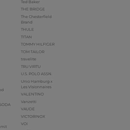
Ted Baker
THE BRIDGE
The Chesterfield
Brand
THULE
TITAN
TOMMY HILFIGER
TOM TAILOR
travelite
TRU VIRTU
U.S. POLO ASSN.
Unio Hamburg x
s
Les Visionnaires
od
VALENTINO
Vanzetti
 SODA
VAUDE
VICTORINOX
VOi
mmit