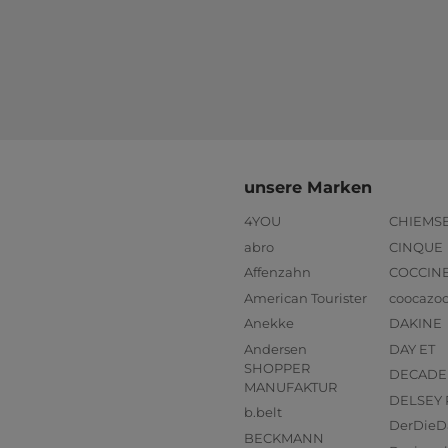
unsere Marken
4YOU
CHIEMS
abro
CINQUE
Affenzahn
COCCIN
American Tourister
coocazo
Anekke
DAKINE
Andersen
DAY ET
SHOPPER
DECADE
MANUFAKTUR
DELSEY 
b.belt
DerDieD
BECKMANN