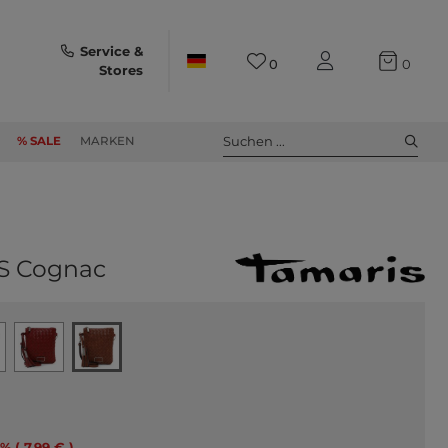
Service &
0
0
Stores
Suchen ...
% SALE
MARKEN
 S Cognac
% ( 7,99 € )