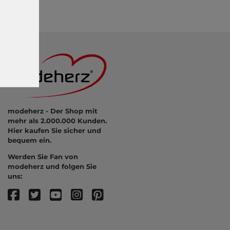
modeherz - Der Shop mit
mehr als 2.000.000 Kunden.
Hier kaufen Sie sicher und
bequem ein.
Werden Sie Fan von
modeherz und folgen Sie
uns: