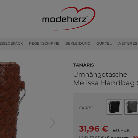
EISEGEPÄCK
REGENSCHIRME
BEKLEIDUNG
GÜRTEL
WEITERES
Tamaris
Umhängetasche
Melissa Handbag
FARBE
31,96 €
inkl. MwSt.
UVP:
39,95 €
/
Sie sparen
- 20