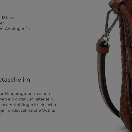
- 158 cm
er
en-Anhänger, 1 x
etasche im
ur Shoppingtour, zu einem
en ein guter Begleiter sein.
uasten-Anhänger ist ein echtes
gn rundet zahlreiche Outfits
!