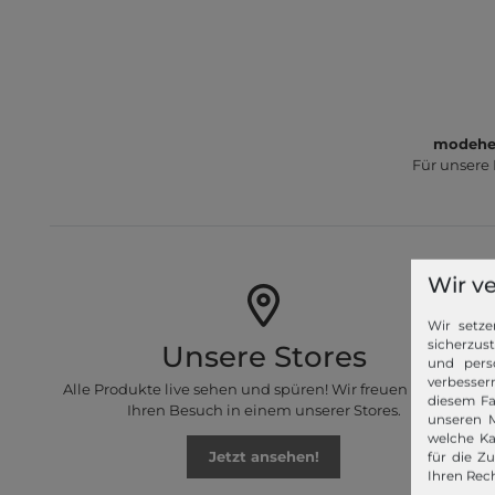
modeher
Für unsere
Wir v
Wir setze
sicherzus
Unsere Stores
und pers
verbessern
Alle Produkte live sehen und spüren! Wir freuen uns auf
diesem Fa
Ihren Besuch in einem unserer Stores.
unseren M
welche Ka
Jetzt ansehen!
für die Z
Ihren Rech