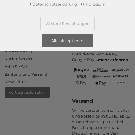
Daten­schutz­erklärung
Impressum
Weitere Einstellungen
Informationen
Zahlungsarten
Alle akzeptieren
PayPal, Kauf auf Rechnung,
Kontakt
Amazon Pay, Vor­kasse,
Rücksendung
Kredit­karte, Apple Pay,
Rückrufservice
Google Pay
...
mehr erfahren
Hilfe & FAQ
Zahlung und Versand
Newsletter
Vertrag widerrufen
Versand
Wir versenden schnell, sicher
und kostenlos mit DHL (ab 25
€ Bestell­wert - gilt nur bei
Bestel­lungen inner­halb
Deutsch­lands). Die Ver­