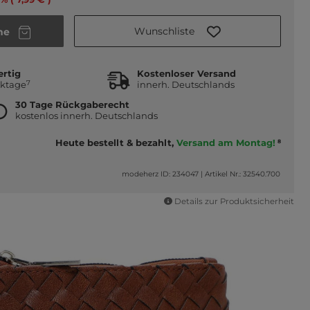
Wunschliste
he
ertig
Kostenloser Versand
7
rktage
innerh. Deutschlands
30 Tage Rückgaberecht
kostenlos innerh. Deutschlands
Heute bestellt & bezahlt,
Versand am Montag!
8
modeherz ID: 234047
|
Artikel Nr.: 32540.700
Details zur Produktsicherheit