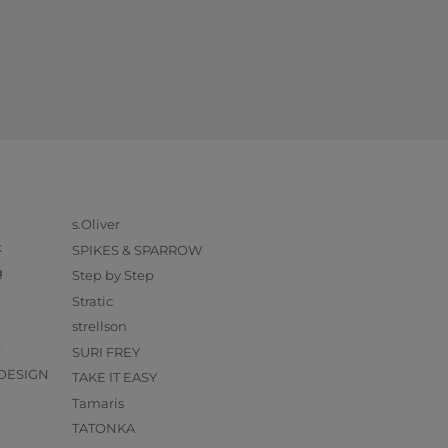
s.Oliver
k
SPIKES & SPARROW
g
Step by Step
Stratic
strellson
O
SURI FREY
DESIGN
TAKE IT EASY
Tamaris
TATONKA