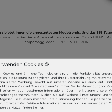
z bietet Ihnen die angesagtesten Modetrends. Und das 365 Tage
 Kunden nur das Beste! Ausgewählte Marken, wie TOMMY HILFIGER, Ca
Campomaggi oder LIEBESKIND BERLIN.
erwenden Cookies 🍪
n Cookies und ähnliche Technologien ein, um die Funktionalität unser
tellen, die Leistung zu analysieren und Ihre Nutzererfahrung mit relevante
Schneller Versand!
onalisierter Werbung sowohl auf unserer Website als auch auf Dritt
. Mit einem Klick auf "Alle akzeptieren" stimmen Sie der Verwendung von Coo
Wir versenden Ihre Bestellung schnell per
ll teilen wir auch bestimmte Informationen über Ihre Nutzung unserer W
Premiumversand.
arketingpartnern/Dritten. Klicken Sie auf "Weitere Einstellungen", um fe
tegorien Sie zulassen möchten. Ihre Zustimmung können Sie jederzeit m
Mehr dazu!
ukunft widerrufen. Weitere Informationen zu den von uns verwendeten C
ten als Nutzer finden Sie hier: