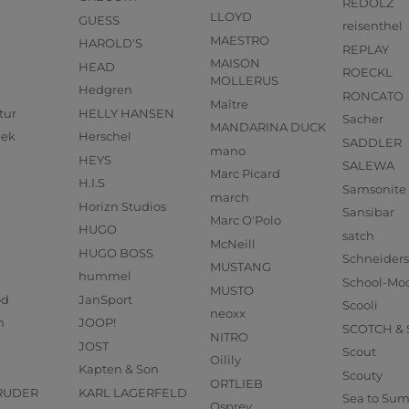
REDOLZ
LLOYD
GUESS
reisenthel
MAESTRO
HAROLD'S
REPLAY
MAISON
HEAD
ROECKL
MOLLERUS
Hedgren
RONCATO
Maître
tur
HELLY HANSEN
Sacher
MANDARINA DUCK
eek
Herschel
SADDLER
mano
HEYS
SALEWA
Marc Picard
H.I.S
Samsonite
march
Horizn Studios
Sansibar
Marc O'Polo
HUGO
satch
McNeill
HUGO BOSS
Schneider
MUSTANG
hummel
School-Mo
MUSTO
od
JanSport
Scooli
neoxx
n
JOOP!
SCOTCH &
NITRO
JOST
Scout
Oilily
Kapten & Son
Scouty
ORTLIEB
RUDER
KARL LAGERFELD
Sea to Su
Osprey