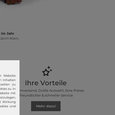
 im Jahr
lvin Klein,
er Website
n Inhalten
Ihre Vorteile
seiten zu
kies zu. In
Premiumversand, Große Auswahl, faire Preise,
ebsite mit
Freundlicher & schneller Service
stzulegen,
it Wirkung
Mehr dazu!
ookies und