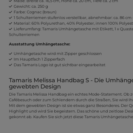
Maße: Breite ca. 16,5 cm, Höhe ca. 20 cm, Tiefe ca. 2 cm
Gewicht: ca. 250 g
Farbe: Cognac (braun)
1 Schulterriemen stufenlos verstellbar, abnehmbar: ca. 86 cm 
Material: 60% Polyurethan, 40% Polyester, innen 100% Polyest
Lieferumfang: Tamaris Umhängetasche mit Etikett, 1 x Quast
Schulterriemen
Ausstattung Umhängetasche:
Umhängetasche wird mit Zipper geschlossen
Im Hauptfach 1 Zipperfach
Das Tamaris Logo ist gut sichtbar eingearbeitet
Tamaris Melissa Handbag S - Die Umhäng
gewebten Design
Die Tamaris Melissa Handbag ein echtes Mode-Statement. Ob z
Cafébesuch oder zum Schlendern durch die Straßen, Sie wird Ihn
Mit dem gewebten Design ist sie etwas ganz Besonderes. Der Q
Highlight und wird Sie begeistern. Das schöne und zeitlose Desi
gekonnt ab. Kaufen Sie sich jetzt diese Tamaris Umhängetasche