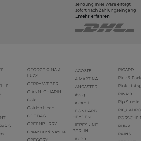
sendung Ihrer Ware er­folgt
sofort nach Zahlungs­eingang
...
mehr erfahren
EE
GEORGE GINA &
PICARD
LACOSTE
LUCY
Pick & Pac
LA MARTINA
GERRY WEBER
ELLE
Pink Linin
LANCASTER
GIANNI CHIARINI
o
PINKO
Lässig
Gola
Pip Studio
Lazarotti
Golden Head
PIQUADR
LEONHARD
GOT BAG
HEYDEN
NT
PORSCHE 
GREENBURRY
LIEBESKIND
PARIS
PUMA
BERLIN
GreenLand Nature
as
RAINS
LIU JO
GREGORY