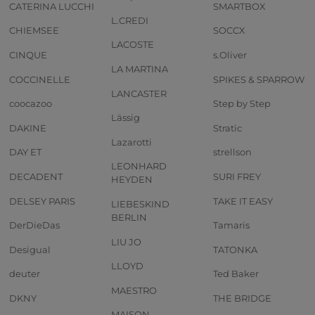
CATERINA LUCCHI
SMARTBOX
L.CREDI
CHIEMSEE
SOCCX
LACOSTE
CINQUE
s.Oliver
LA MARTINA
COCCINELLE
SPIKES & SPARROW
LANCASTER
coocazoo
Step by Step
Lässig
DAKINE
Stratic
Lazarotti
DAY ET
strellson
LEONHARD
DECADENT
SURI FREY
HEYDEN
DELSEY PARIS
TAKE IT EASY
LIEBESKIND
BERLIN
DerDieDas
Tamaris
LIU JO
Desigual
TATONKA
LLOYD
deuter
Ted Baker
MAESTRO
DKNY
THE BRIDGE
MAISON