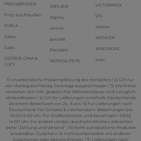
FREDsBRUDER
VICTORINOX
ORTLIEB
Fritzi aus Preußen
VOi
Osprey
FURLA
Walker
oxmox
Gabor
WENGER
pacsafe
Gabs
WINDROSE
Pactastic
GEORGE GINA &
zwei
PATRIZIA PEPE
LUCY
1) Unverbindliche Preisempfehlung des Herstellers / 2) Gilt nur
von Montag bis Freitag, Feiertage ausgeschlossen / 3) alle Preise
verstehen sich inkl. gesetzlicher Mehrwertsteuer und zuzüglich
Versandkosten / 4) Gilt für Lieferungen innerhalb Deutschlands
ab einem Bestellwert von 25,- Euro / 5) Für Lieferungen nach
Deutschland. Für Schweiz & Liechtenstein: Bestellungen bis
10.02 14:00 Uhr. Für Großbritannien und Kanalinseln: 09.02
14:00 Uhr. Für andere Länder: durchschnittliche Lieferzeiten
siehe "Zahlung und Versand". / 6) Nicht auf rabattierte Produkte
anwendbar. Gutschein ist nicht kombinierbar mit anderen
Gutscheinen oder Aktions-Preisen. / 7) Lieferungen nach