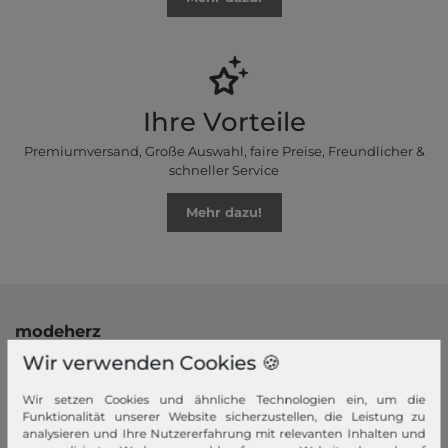
Ihre Vorteile
Premiumversand, Große Auswahl, faire Preise, Freundlicher &
schneller Service
Mehr dazu!
modeherz
Wir verwenden Cookies 🍪
Impressum
AGB
Wir setzen Cookies und ähnliche Technologien ein, um die
Widerrufsrecht
Funktionalität unserer Website sicherzustellen, die Leistung zu
analysieren und Ihre Nutzererfahrung mit relevanten Inhalten und
Datenschutzerklärung