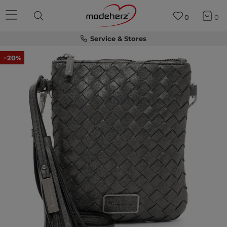
0
0
Service & Stores
−20%