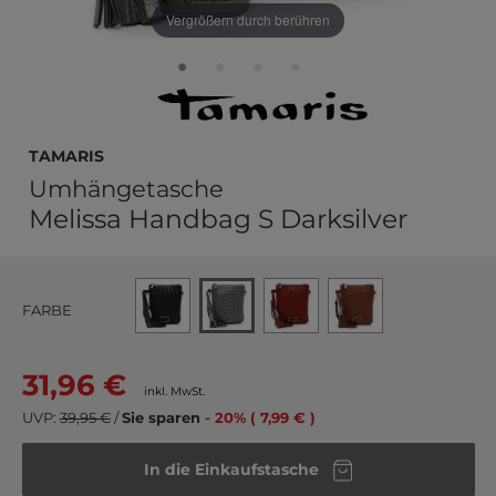
Vergrößern durch berühren
Tamaris
Umhängetasche
Melissa Handbag S Darksilver
FARBE
31,96 €
inkl. MwSt.
UVP:
39,95 €
/
Sie sparen
- 20% ( 7,99 € )
In die Einkaufstasche