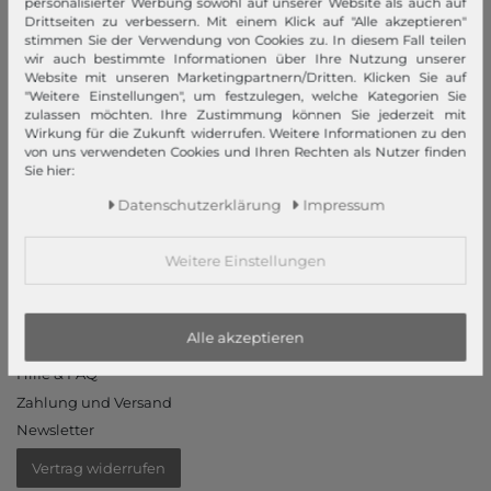
personalisierter Werbung sowohl auf unserer Website als auch auf
Datenschutzeinstellungen
Drittseiten zu verbessern. Mit einem Klick auf "Alle akzeptieren"
stimmen Sie der Verwendung von Cookies zu. In diesem Fall teilen
Barrierefreiheitserklärung
wir auch bestimmte Informationen über Ihre Nutzung unserer
Jobs
Website mit unseren Marketingpartnern/Dritten. Klicken Sie auf
"Weitere Einstellungen", um festzulegen, welche Kategorien Sie
Unsere Stores
zulassen möchten. Ihre Zustimmung können Sie jederzeit mit
Wirkung für die Zukunft widerrufen. Weitere Informationen zu den
Mein Konto
von uns verwendeten Cookies und Ihren Rechten als Nutzer finden
Sie hier:
Login
Daten­schutz­erklärung
Impressum
Neukunde?
Informationen
Weitere Einstellungen
Kontakt
Rücksendung
Alle akzeptieren
Rückrufservice
Hilfe & FAQ
Zahlung und Versand
Newsletter
Vertrag widerrufen