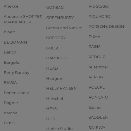
Anekke
Pip Studio
GOT BAG
Andersen SHOPPER
PIQUADRO
GREENBURRY
MANUFAKTUR
PORSCHE DESIGN
GreenLand Nature
b.belt
PUMA
GREGORY
BECKMANN
RAINS
GUESS
Bench.
REDOLZ
HAROLD'S
Bergpfeil
reisenthel
HEAD
Betty Barclay
REPLAY
Hedgren
BIASIA
ROECKL
HELLY HANSEN
Bodenschatz
RONCATO
Herschel
Bogner
Sacher
HEYS
boscha
SADDLER
H.I.S
BOSS
SALEWA
Horizn Studios