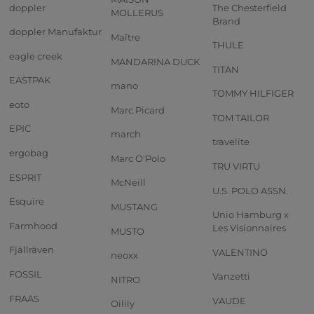
doppler
The Chesterfield
MOLLERUS
Brand
doppler Manufaktur
Maître
THULE
eagle creek
MANDARINA DUCK
TITAN
EASTPAK
mano
TOMMY HILFIGER
eoto
Marc Picard
TOM TAILOR
EPIC
march
travelite
ergobag
Marc O'Polo
TRU VIRTU
ESPRIT
McNeill
U.S. POLO ASSN.
Esquire
MUSTANG
Unio Hamburg x
Farmhood
Les Visionnaires
MUSTO
Fjällräven
VALENTINO
neoxx
FOSSIL
Vanzetti
NITRO
FRAAS
VAUDE
Oilily