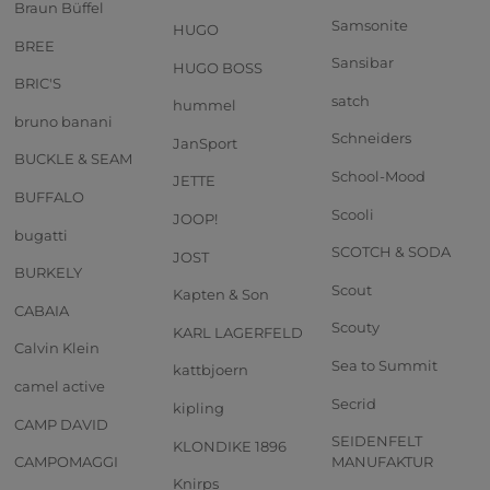
Braun Büffel
Samsonite
HUGO
BREE
Sansibar
HUGO BOSS
BRIC'S
satch
hummel
bruno banani
Schneiders
JanSport
BUCKLE & SEAM
School-Mood
JETTE
BUFFALO
Scooli
JOOP!
bugatti
SCOTCH & SODA
JOST
BURKELY
Scout
Kapten & Son
CABAIA
Scouty
KARL LAGERFELD
Calvin Klein
Sea to Summit
kattbjoern
camel active
Secrid
kipling
CAMP DAVID
SEIDENFELT
KLONDIKE 1896
CAMPOMAGGI
MANUFAKTUR
Knirps