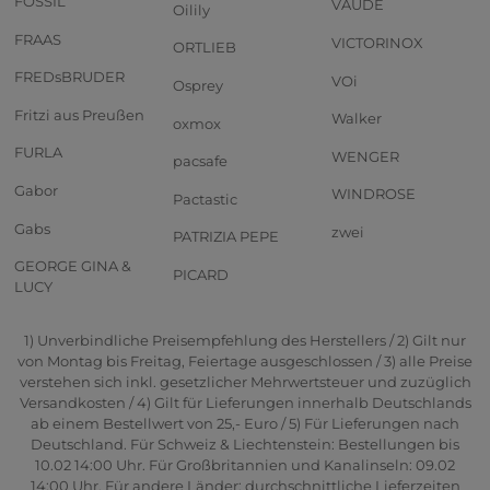
FOSSIL
VAUDE
Oilily
FRAAS
VICTORINOX
ORTLIEB
FREDsBRUDER
VOi
Osprey
Fritzi aus Preußen
Walker
oxmox
FURLA
WENGER
pacsafe
Gabor
WINDROSE
Pactastic
Gabs
zwei
PATRIZIA PEPE
GEORGE GINA &
PICARD
LUCY
1) Unverbindliche Preisempfehlung des Herstellers / 2) Gilt nur
von Montag bis Freitag, Feiertage ausgeschlossen / 3) alle Preise
verstehen sich inkl. gesetzlicher Mehrwertsteuer und zuzüglich
Versandkosten / 4) Gilt für Lieferungen innerhalb Deutschlands
ab einem Bestellwert von 25,- Euro / 5) Für Lieferungen nach
Deutschland. Für Schweiz & Liechtenstein: Bestellungen bis
10.02 14:00 Uhr. Für Großbritannien und Kanalinseln: 09.02
14:00 Uhr. Für andere Länder: durchschnittliche Lieferzeiten