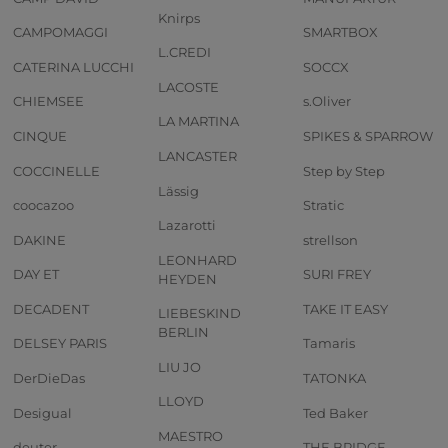
Knirps
CAMPOMAGGI
SMARTBOX
L.CREDI
CATERINA LUCCHI
SOCCX
LACOSTE
CHIEMSEE
s.Oliver
LA MARTINA
CINQUE
SPIKES & SPARROW
LANCASTER
COCCINELLE
Step by Step
Lässig
coocazoo
Stratic
Lazarotti
DAKINE
strellson
LEONHARD
DAY ET
SURI FREY
HEYDEN
DECADENT
TAKE IT EASY
LIEBESKIND
BERLIN
DELSEY PARIS
Tamaris
LIU JO
DerDieDas
TATONKA
LLOYD
Desigual
Ted Baker
MAESTRO
deuter
THE BRIDGE