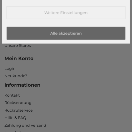
AGB
Widerrufsrecht
Weitere Einstellungen
Datenschutzerklärung
Datenschutzeinstellungen
Barrierefreiheitserklärung
Alle akzeptieren
Jobs
Unsere Stores
Mein Konto
Login
Neukunde?
Informationen
Kontakt
Rücksendung
Rückrufservice
Hilfe & FAQ
Zahlung und Versand