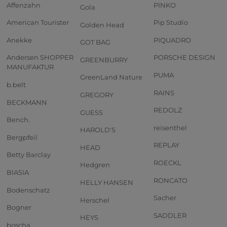
Affenzahn
PINKO
Gola
American Tourister
Pip Studio
Golden Head
Anekke
PIQUADRO
GOT BAG
Andersen SHOPPER
PORSCHE DESIGN
GREENBURRY
MANUFAKTUR
PUMA
GreenLand Nature
b.belt
RAINS
GREGORY
BECKMANN
REDOLZ
GUESS
Bench.
reisenthel
HAROLD'S
Bergpfeil
REPLAY
HEAD
Betty Barclay
ROECKL
Hedgren
BIASIA
RONCATO
HELLY HANSEN
Bodenschatz
Sacher
Herschel
Bogner
SADDLER
HEYS
boscha