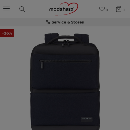
0
0
Service & Stores
−26%