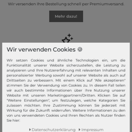
Wir versenden Ihre Bestellung schnell per Premiumversand.
Mehr dazu!
Wir verwenden Cookies 🍪
Ihre Vorteile
Wir setzen Cookies und ähnliche Technologien ein, um die
Premiumversand, Große Auswahl, faire Preise, Freundlicher &
Funktionalität unserer Website sicherzustellen, die Leistung zu
schneller Service
analysieren und Ihre Nutzererfahrung mit relevanten Inhalten und
personalisierter Werbung sowohl auf unserer Website als auch auf
Mehr dazu!
Drittseiten zu verbessern. Mit einem Klick auf "Alle akzeptieren"
stimmen Sie der Verwendung von Cookies zu. In diesem Fall teilen
wir auch bestimmte Informationen über Ihre Nutzung unserer
Website mit unseren Marketingpartnern/Dritten. Klicken Sie auf
"Weitere Einstellungen", um festzulegen, welche Kategorien Sie
zulassen möchten. Ihre Zustimmung können Sie jederzeit mit
Wirkung für die Zukunft widerrufen. Weitere Informationen zu den
modeherz
von uns verwendeten Cookies und Ihren Rechten als Nutzer finden
Sie hier:
Impressum
Daten­schutz­erklärung
Impressum