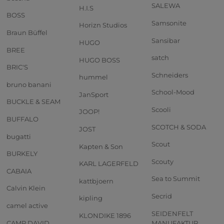
SALEWA
H.I.S
BOSS
Samsonite
Horizn Studios
Braun Büffel
Sansibar
HUGO
BREE
satch
HUGO BOSS
BRIC'S
Schneiders
hummel
bruno banani
School-Mood
JanSport
BUCKLE & SEAM
Scooli
JOOP!
BUFFALO
SCOTCH & SODA
JOST
bugatti
Scout
Kapten & Son
BURKELY
Scouty
KARL LAGERFELD
CABAIA
Sea to Summit
kattbjoern
Calvin Klein
Secrid
kipling
camel active
SEIDENFELT
KLONDIKE 1896
CAMP DAVID
MANUFAKTUR