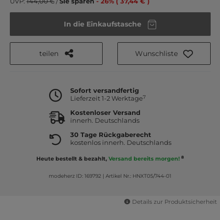
UVP:
144,00 €
/
Sie sparen
- 26% ( 37,44 € )
In die Einkaufstasche
teilen
Wunschliste
Sofort versandfertig
7
Lieferzeit 1-2 Werktage
Kostenloser Versand
innerh. Deutschlands
30 Tage Rückgaberecht
kostenlos innerh. Deutschlands
8
Heute bestellt & bezahlt,
Versand bereits morgen!
modeherz ID: 169792
|
Artikel Nr.: HNXT05/744-01
Details zur Produktsicherheit