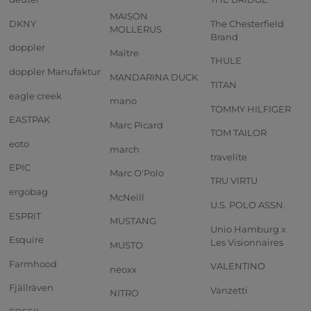
MAISON
DKNY
The Chesterfield
MOLLERUS
Brand
doppler
Maître
THULE
doppler Manufaktur
MANDARINA DUCK
TITAN
eagle creek
mano
TOMMY HILFIGER
EASTPAK
Marc Picard
TOM TAILOR
eoto
march
travelite
EPIC
Marc O'Polo
TRU VIRTU
ergobag
McNeill
U.S. POLO ASSN.
ESPRIT
MUSTANG
Unio Hamburg x
Esquire
Les Visionnaires
MUSTO
Farmhood
VALENTINO
neoxx
Fjällräven
Vanzetti
NITRO