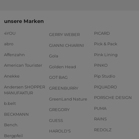
unsere Marken
4YOU
PICARD
GERRY WEBER
abro
Pick & Pack
GIANNI CHIARINI
Affenzahn
Pink Lining
Gola
American Tourister
PINKO
Golden Head
Anekke
Pip Studio
GOT BAG
Andersen SHOPPER
PIQUADRO
GREENBURRY
MANUFAKTUR
PORSCHE DESIGN
GreenLand Nature
b.belt
PUMA
GREGORY
BECKMANN
RAINS
GUESS
Bench.
REDOLZ
HAROLD'S
Bergpfeil