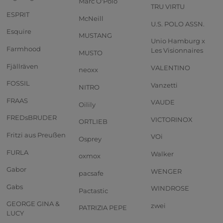
Marc O'Polo
TRU VIRTU
ESPRIT
McNeill
U.S. POLO ASSN.
Esquire
MUSTANG
Unio Hamburg x
Farmhood
Les Visionnaires
MUSTO
Fjällräven
VALENTINO
neoxx
FOSSIL
Vanzetti
NITRO
FRAAS
VAUDE
Oilily
FREDsBRUDER
VICTORINOX
ORTLIEB
Fritzi aus Preußen
VOi
Osprey
FURLA
Walker
oxmox
Gabor
WENGER
pacsafe
Gabs
WINDROSE
Pactastic
GEORGE GINA &
zwei
PATRIZIA PEPE
LUCY