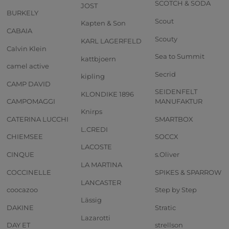
SCOTCH & SODA
JOST
BURKELY
Scout
Kapten & Son
CABAIA
Scouty
KARL LAGERFELD
Calvin Klein
Sea to Summit
kattbjoern
camel active
Secrid
kipling
CAMP DAVID
SEIDENFELT
KLONDIKE 1896
CAMPOMAGGI
MANUFAKTUR
Knirps
CATERINA LUCCHI
SMARTBOX
L.CREDI
CHIEMSEE
SOCCX
LACOSTE
CINQUE
s.Oliver
LA MARTINA
COCCINELLE
SPIKES & SPARROW
LANCASTER
coocazoo
Step by Step
Lässig
DAKINE
Stratic
Lazarotti
DAY ET
strellson