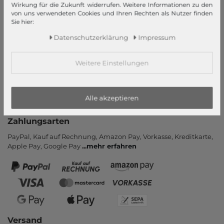
Informationen
Wirkung für die Zukunft widerrufen. Weitere Informationen zu den
von uns verwendeten Cookies und Ihren Rechten als Nutzer finden
Kontakt
Sie hier:
Rücksendung
Daten­schutz­erklärung
Impressum
Rückrufservice
Hilfe & FAQ
Weitere Einstellungen
Zahlung und Versand
Newsletter
Alle akzeptieren
Vertrag widerrufen
Zahlungsarten
PayPal, Kauf auf Rechnung, Amazon Pay, Vor­kasse, Kredit­karte,
Apple Pay, Google Pay
...
mehr erfahren
Versand