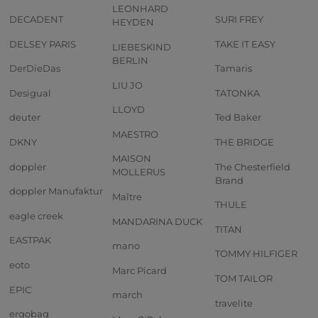
LEONHARD
DECADENT
SURI FREY
HEYDEN
DELSEY PARIS
TAKE IT EASY
LIEBESKIND
BERLIN
DerDieDas
Tamaris
LIU JO
Desigual
TATONKA
LLOYD
deuter
Ted Baker
MAESTRO
DKNY
THE BRIDGE
MAISON
doppler
The Chesterfield
MOLLERUS
Brand
doppler Manufaktur
Maître
THULE
eagle creek
MANDARINA DUCK
TITAN
EASTPAK
mano
TOMMY HILFIGER
eoto
Marc Picard
TOM TAILOR
EPIC
march
travelite
ergobag