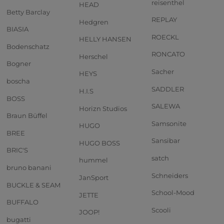
reisenthel
HEAD
Betty Barclay
REPLAY
Hedgren
BIASIA
ROECKL
HELLY HANSEN
Bodenschatz
RONCATO
Herschel
Bogner
Sacher
HEYS
boscha
SADDLER
H.I.S
BOSS
SALEWA
Horizn Studios
Braun Büffel
Samsonite
HUGO
BREE
Sansibar
HUGO BOSS
BRIC'S
satch
hummel
bruno banani
Schneiders
JanSport
BUCKLE & SEAM
School-Mood
JETTE
BUFFALO
Scooli
JOOP!
bugatti