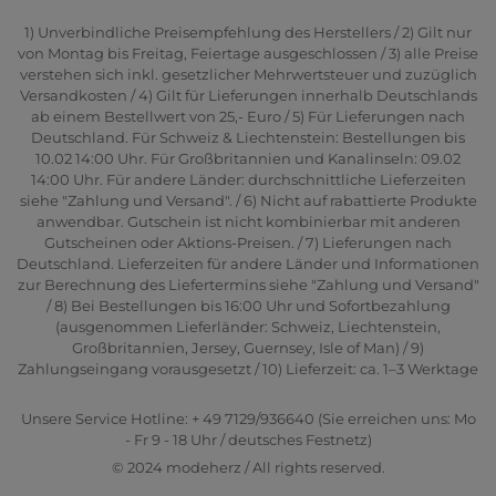
1) Unverbindliche Preisempfehlung des Herstellers / 2) Gilt nur
von Montag bis Freitag, Feiertage ausgeschlossen / 3) alle Preise
verstehen sich inkl. gesetzlicher Mehrwertsteuer und zuzüglich
Versandkosten / 4) Gilt für Lieferungen innerhalb Deutschlands
ab einem Bestellwert von 25,- Euro / 5) Für Lieferungen nach
Deutschland. Für Schweiz & Liechtenstein: Bestellungen bis
10.02 14:00 Uhr. Für Großbritannien und Kanalinseln: 09.02
14:00 Uhr. Für andere Länder: durchschnittliche Lieferzeiten
siehe "Zahlung und Versand". / 6) Nicht auf rabattierte Produkte
anwendbar. Gutschein ist nicht kombinierbar mit anderen
Gutscheinen oder Aktions-Preisen. / 7) Lieferungen nach
Deutschland. Lieferzeiten für andere Länder und Informationen
zur Berechnung des Liefertermins siehe "Zahlung und Versand"
/ 8) Bei Bestellungen bis 16:00 Uhr und Sofortbezahlung
(ausgenommen Lieferländer: Schweiz, Liechtenstein,
Großbritannien, Jersey, Guernsey, Isle of Man) / 9)
Zahlungseingang vorausgesetzt / 10) Lieferzeit: ca. 1–3 Werktage
Unsere Service Hotline: + 49 7129/936640 (Sie erreichen uns: Mo
- Fr 9 - 18 Uhr / deutsches Festnetz)
© 2024 modeherz / All rights reserved.