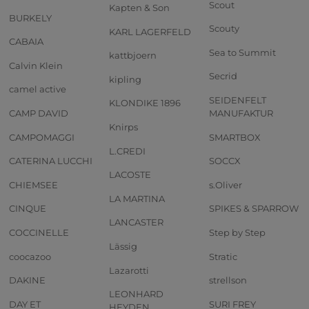
Scout
Kapten & Son
BURKELY
Scouty
KARL LAGERFELD
CABAIA
Sea to Summit
kattbjoern
Calvin Klein
Secrid
kipling
camel active
SEIDENFELT
KLONDIKE 1896
CAMP DAVID
MANUFAKTUR
Knirps
CAMPOMAGGI
SMARTBOX
L.CREDI
CATERINA LUCCHI
SOCCX
LACOSTE
CHIEMSEE
s.Oliver
LA MARTINA
CINQUE
SPIKES & SPARROW
LANCASTER
COCCINELLE
Step by Step
Lässig
coocazoo
Stratic
Lazarotti
DAKINE
strellson
LEONHARD
DAY ET
SURI FREY
HEYDEN