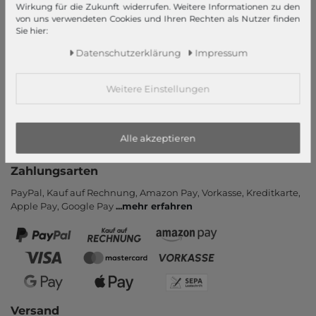
Informationen
Wirkung für die Zukunft widerrufen. Weitere Informationen zu den
von uns verwendeten Cookies und Ihren Rechten als Nutzer finden
Kontakt
Sie hier:
Rücksendung
Daten­schutz­erklärung
Impressum
Rückrufservice
Hilfe & FAQ
Weitere Einstellungen
Zahlung und Versand
Newsletter
Alle akzeptieren
Vertrag widerrufen
Zahlungsarten
PayPal, Kauf auf Rechnung, Amazon Pay, Vor­kasse, Kredit­karte,
Apple Pay, Google Pay
...
mehr erfahren
Versand