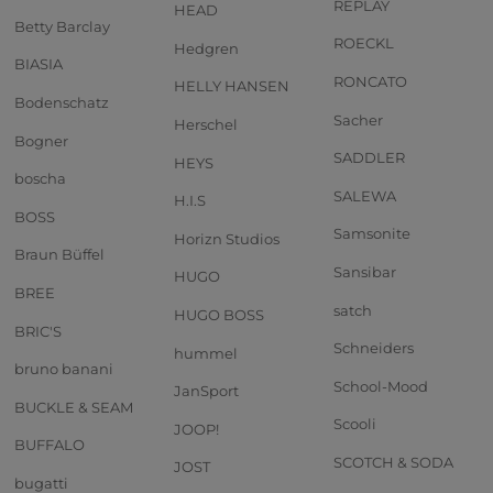
REPLAY
HEAD
Betty Barclay
ROECKL
Hedgren
BIASIA
RONCATO
HELLY HANSEN
Bodenschatz
Sacher
Herschel
Bogner
SADDLER
HEYS
boscha
SALEWA
H.I.S
BOSS
Samsonite
Horizn Studios
Braun Büffel
Sansibar
HUGO
BREE
satch
HUGO BOSS
BRIC'S
Schneiders
hummel
bruno banani
School-Mood
JanSport
BUCKLE & SEAM
Scooli
JOOP!
BUFFALO
SCOTCH & SODA
JOST
bugatti