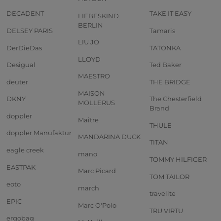
DECADENT
TAKE IT EASY
LIEBESKIND
BERLIN
DELSEY PARIS
Tamaris
LIU JO
DerDieDas
TATONKA
LLOYD
Desigual
Ted Baker
MAESTRO
deuter
THE BRIDGE
MAISON
DKNY
The Chesterfield
MOLLERUS
Brand
doppler
Maître
THULE
doppler Manufaktur
MANDARINA DUCK
TITAN
eagle creek
mano
TOMMY HILFIGER
EASTPAK
Marc Picard
TOM TAILOR
eoto
march
travelite
EPIC
Marc O'Polo
TRU VIRTU
ergobag