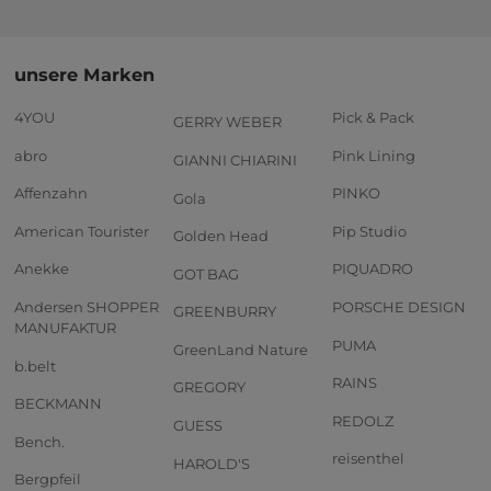
unsere Marken
4YOU
Pick & Pack
GERRY WEBER
abro
Pink Lining
GIANNI CHIARINI
Affenzahn
PINKO
Gola
American Tourister
Pip Studio
Golden Head
Anekke
PIQUADRO
GOT BAG
Andersen SHOPPER
PORSCHE DESIGN
GREENBURRY
MANUFAKTUR
PUMA
GreenLand Nature
b.belt
RAINS
GREGORY
BECKMANN
REDOLZ
GUESS
Bench.
reisenthel
HAROLD'S
Bergpfeil