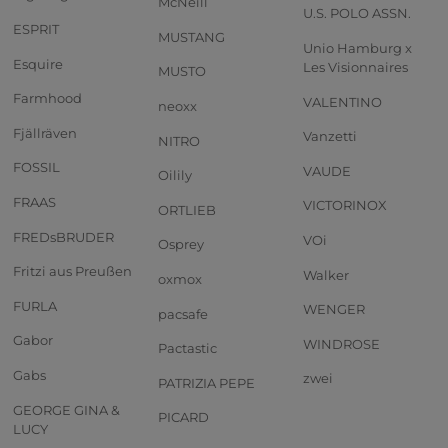
McNeill
U.S. POLO ASSN.
ESPRIT
MUSTANG
Unio Hamburg x
Esquire
Les Visionnaires
MUSTO
Farmhood
VALENTINO
neoxx
Fjällräven
Vanzetti
NITRO
FOSSIL
VAUDE
Oilily
FRAAS
VICTORINOX
ORTLIEB
FREDsBRUDER
VOi
Osprey
Fritzi aus Preußen
Walker
oxmox
FURLA
WENGER
pacsafe
Gabor
WINDROSE
Pactastic
Gabs
zwei
PATRIZIA PEPE
GEORGE GINA &
PICARD
LUCY