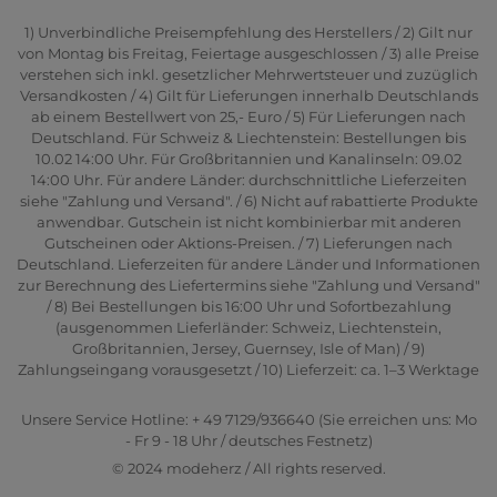
1) Unverbindliche Preisempfehlung des Herstellers / 2) Gilt nur
von Montag bis Freitag, Feiertage ausgeschlossen / 3) alle Preise
verstehen sich inkl. gesetzlicher Mehrwertsteuer und zuzüglich
Versandkosten / 4) Gilt für Lieferungen innerhalb Deutschlands
ab einem Bestellwert von 25,- Euro / 5) Für Lieferungen nach
Deutschland. Für Schweiz & Liechtenstein: Bestellungen bis
10.02 14:00 Uhr. Für Großbritannien und Kanalinseln: 09.02
14:00 Uhr. Für andere Länder: durchschnittliche Lieferzeiten
siehe "Zahlung und Versand". / 6) Nicht auf rabattierte Produkte
anwendbar. Gutschein ist nicht kombinierbar mit anderen
Gutscheinen oder Aktions-Preisen. / 7) Lieferungen nach
Deutschland. Lieferzeiten für andere Länder und Informationen
zur Berechnung des Liefertermins siehe "Zahlung und Versand"
/ 8) Bei Bestellungen bis 16:00 Uhr und Sofortbezahlung
(ausgenommen Lieferländer: Schweiz, Liechtenstein,
Großbritannien, Jersey, Guernsey, Isle of Man) / 9)
Zahlungseingang vorausgesetzt / 10) Lieferzeit: ca. 1–3 Werktage
Unsere Service Hotline: + 49 7129/936640 (Sie erreichen uns: Mo
- Fr 9 - 18 Uhr / deutsches Festnetz)
© 2024 modeherz / All rights reserved.