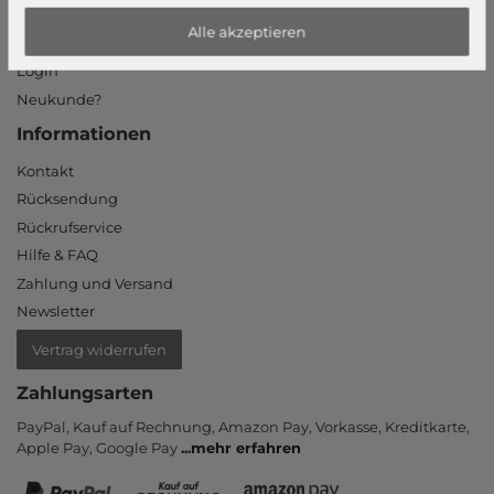
Mein Konto
Alle akzeptieren
Login
Neukunde?
Informationen
Kontakt
Rücksendung
Rückrufservice
Hilfe & FAQ
Zahlung und Versand
Newsletter
Vertrag widerrufen
Zahlungsarten
PayPal, Kauf auf Rechnung, Amazon Pay, Vor­kasse, Kredit­karte,
Apple Pay, Google Pay
...
mehr erfahren