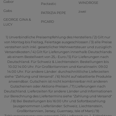
Gabor
WINDROSE
Pactastic
Gabs
zwei
PATRIZIA PEPE
GEORGE GINA &
PICARD
LUCY
1) Unverbindliche Preisempfehlung des Herstellers / 2) Gilt nur
von Montag bis Freitag, Feiertage ausgeschlossen / 3) alle Preise
verstehen sich inkl. gesetzlicher Mehrwertsteuer und zuzüglich
Versandkosten / 4) Gilt für Lieferungen innerhalb Deutschlands
ab einem Bestellwert von 25,- Euro / 5) Für Lieferungen nach
Deutschland. Für Schweiz & Liechtenstein: Bestellungen bis
10.02 14:00 Uhr. Für Großbritannien und Kanalinseln: 09.02
14:00 Uhr. Für andere Länder: durchschnittliche Lieferzeiten
siehe "Zahlung und Versand". / 6) Nicht auf rabattierte Produkte
anwendbar. Gutschein ist nicht kombinierbar mit anderen
Gutscheinen oder Aktions-Preisen. / 7) Lieferungen nach
Deutschland. Lieferzeiten für andere Länder und Informationen
zur Berechnung des Liefertermins siehe "Zahlung und Versand"
/ 8) Bei Bestellungen bis 16:00 Uhr und Sofortbezahlung
(ausgenommen Lieferländer: Schweiz, Liechtenstein,
Großbritannien, Jersey, Guernsey, Isle of Man) / 9)
Zahlungseingang vorausgesetzt / 10) Lieferzeit: ca. 1–3 Werktage