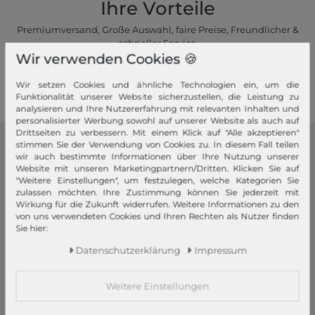
Ihre Vorteile
Premiumversand, Große Auswahl, faire Preise, Freundlicher &
schneller Service
Wir verwenden Cookies 🍪
Mehr dazu!
Wir setzen Cookies und ähnliche Technologien ein, um die
Funktionalität unserer Website sicherzustellen, die Leistung zu
analysieren und Ihre Nutzererfahrung mit relevanten Inhalten und
personalisierter Werbung sowohl auf unserer Website als auch auf
Drittseiten zu verbessern. Mit einem Klick auf "Alle akzeptieren"
stimmen Sie der Verwendung von Cookies zu. In diesem Fall teilen
modeherz
wir auch bestimmte Informationen über Ihre Nutzung unserer
Website mit unseren Marketingpartnern/Dritten. Klicken Sie auf
Impressum
"Weitere Einstellungen", um festzulegen, welche Kategorien Sie
zulassen möchten. Ihre Zustimmung können Sie jederzeit mit
AGB
Wirkung für die Zukunft widerrufen. Weitere Informationen zu den
Widerrufsrecht
von uns verwendeten Cookies und Ihren Rechten als Nutzer finden
Sie hier:
Datenschutzerklärung
Daten­schutz­erklärung
Impressum
Datenschutzeinstellungen
Barrierefreiheitserklärung
Weitere Einstellungen
Jobs
Unsere Stores