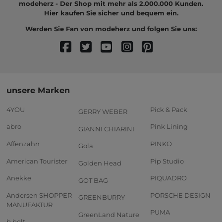
modeherz - Der Shop mit mehr als 2.000.000 Kunden.
Hier kaufen Sie sicher und bequem ein.
Werden Sie Fan von modeherz und folgen Sie uns:
unsere Marken
4YOU
Pick & Pack
GERRY WEBER
abro
Pink Lining
GIANNI CHIARINI
Affenzahn
PINKO
Gola
American Tourister
Pip Studio
Golden Head
Anekke
PIQUADRO
GOT BAG
Andersen SHOPPER
PORSCHE DESIGN
GREENBURRY
MANUFAKTUR
PUMA
GreenLand Nature
b.belt