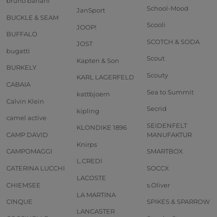
bruno banani
School-Mood
JanSport
BUCKLE & SEAM
Scooli
JOOP!
BUFFALO
SCOTCH & SODA
JOST
bugatti
Scout
Kapten & Son
BURKELY
Scouty
KARL LAGERFELD
CABAIA
Sea to Summit
kattbjoern
Calvin Klein
Secrid
kipling
camel active
SEIDENFELT
KLONDIKE 1896
CAMP DAVID
MANUFAKTUR
Knirps
CAMPOMAGGI
SMARTBOX
L.CREDI
CATERINA LUCCHI
SOCCX
LACOSTE
CHIEMSEE
s.Oliver
LA MARTINA
CINQUE
SPIKES & SPARROW
LANCASTER