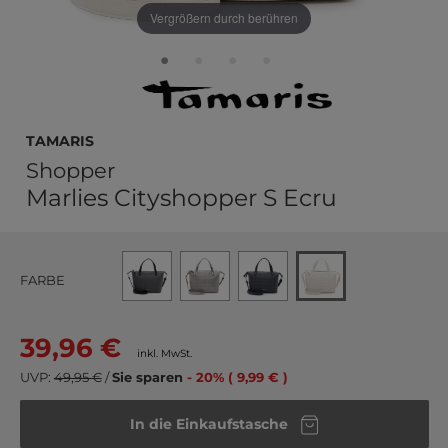
Vergrößern durch berühren
Tamaris
Shopper
Marlies Cityshopper S Ecru
FARBE
39,96 €
inkl. MwSt.
UVP:
49,95 €
/
Sie sparen
- 20% ( 9,99 € )
In die Einkaufstasche