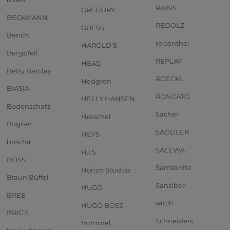
RAINS
GREGORY
BECKMANN
REDOLZ
GUESS
Bench.
reisenthel
HAROLD'S
Bergpfeil
REPLAY
HEAD
Betty Barclay
ROECKL
Hedgren
BIASIA
RONCATO
HELLY HANSEN
Bodenschatz
Sacher
Herschel
Bogner
SADDLER
HEYS
boscha
SALEWA
H.I.S
BOSS
Samsonite
Horizn Studios
Braun Büffel
Sansibar
HUGO
BREE
satch
HUGO BOSS
BRIC'S
Schneiders
hummel