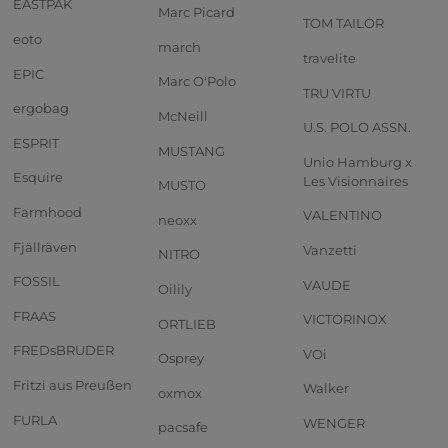
EASTPAK
Marc Picard
TOM TAILOR
eoto
march
travelite
EPIC
Marc O'Polo
TRU VIRTU
ergobag
McNeill
U.S. POLO ASSN.
ESPRIT
MUSTANG
Unio Hamburg x
Esquire
Les Visionnaires
MUSTO
Farmhood
VALENTINO
neoxx
Fjällräven
Vanzetti
NITRO
FOSSIL
VAUDE
Oilily
FRAAS
VICTORINOX
ORTLIEB
FREDsBRUDER
VOi
Osprey
Fritzi aus Preußen
Walker
oxmox
FURLA
WENGER
pacsafe