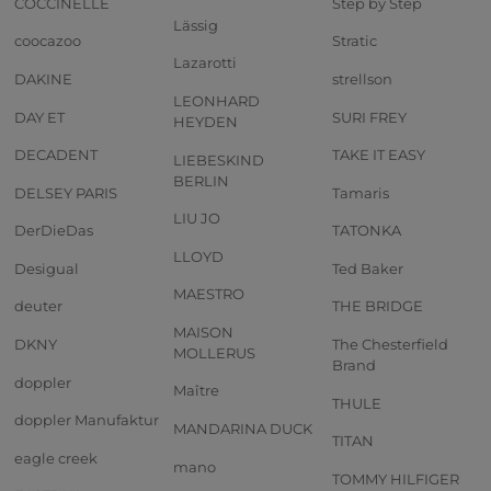
COCCINELLE
Step by Step
Lässig
coocazoo
Stratic
Lazarotti
DAKINE
strellson
LEONHARD
DAY ET
SURI FREY
HEYDEN
DECADENT
TAKE IT EASY
LIEBESKIND
BERLIN
DELSEY PARIS
Tamaris
LIU JO
DerDieDas
TATONKA
LLOYD
Desigual
Ted Baker
MAESTRO
deuter
THE BRIDGE
MAISON
DKNY
The Chesterfield
MOLLERUS
Brand
doppler
Maître
THULE
doppler Manufaktur
MANDARINA DUCK
TITAN
eagle creek
mano
TOMMY HILFIGER