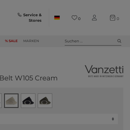
Service &
0
0
Stores
Suchen ...
% SALE
MARKEN
elt W105 Cream