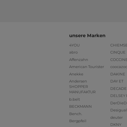
unsere Marken
4YOU
CHIEMS
abro
CINQUE
Affenzahn
COCCIN
American Tourister
coocazo
Anekke
DAKINE
Andersen
DAY ET
SHOPPER
DECADE
MANUFAKTUR
DELSEY 
b.belt
DerDieD
BECKMANN
Desigual
Bench.
deuter
Bergpfeil
DKNY