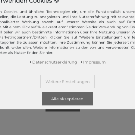
erwenden Cookies 🍪
n Cookies und ähnliche Technologien ein, um die Funktionalität unser
tellen, die Leistung zu analysieren und Ihre Nutzererfahrung mit relevante
z bietet Ihnen die angesagtesten Modetrends. Und das 365 Tage
onalisierter Werbung sowohl auf unserer Website als auch auf Dritt
 Kunden nur das Beste! Ausgewählte Marken, wie TOMMY HILFIGER, Ca
. Mit einem Klick auf "Alle akzeptieren" stimmen Sie der Verwendung von Coo
Campomaggi oder LIEBESKIND BERLIN.
ll teilen wir auch bestimmte Informationen über Ihre Nutzung unserer W
arketingpartnern/Dritten. Klicken Sie auf "Weitere Einstellungen", um fe
tegorien Sie zulassen möchten. Ihre Zustimmung können Sie jederzeit m
ukunft widerrufen. Weitere Informationen zu den von uns verwendeten C
ten als Nutzer finden Sie hier:
Daten­schutz­erklärung
Impressum
Schneller Versand!
Weitere Einstellungen
Wir versenden Ihre Bestellung schnell per
Premiumversand.
Alle akzeptieren
Mehr dazu!