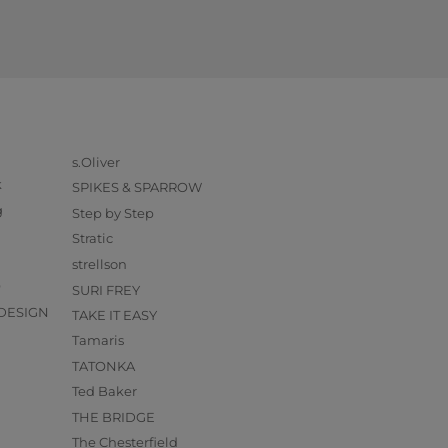
s.Oliver
k
SPIKES & SPARROW
g
Step by Step
Stratic
strellson
O
SURI FREY
DESIGN
TAKE IT EASY
Tamaris
TATONKA
Ted Baker
THE BRIDGE
The Chesterfield