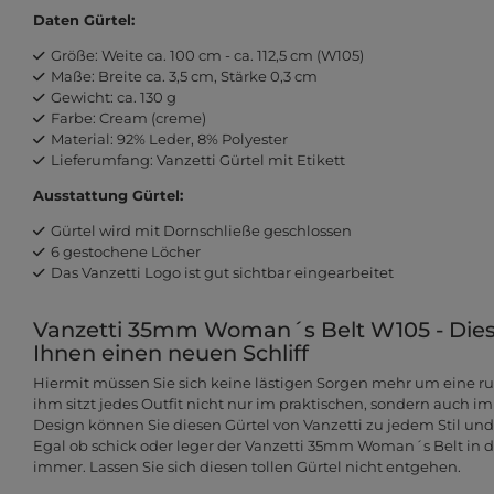
Daten Gürtel:
Größe: Weite ca. 100 cm - ca. 112,5 cm (W105)
Maße: Breite ca. 3,5 cm, Stärke 0,3 cm
Gewicht: ca. 130 g
Farbe: Cream (creme)
Material: 92% Leder, 8% Polyester
Lieferumfang: Vanzetti Gürtel mit Etikett
Ausstattung Gürtel:
Gürtel wird mit Dornschließe geschlossen
6 gestochene Löcher
Das Vanzetti Logo ist gut sichtbar eingearbeitet
Vanzetti 35mm Woman´s Belt W105 - Diese
Ihnen einen neuen Schliff
Hiermit müssen Sie sich keine lästigen Sorgen mehr um eine 
ihm sitzt jedes Outfit nicht nur im praktischen, sondern auch im
Design können Sie diesen Gürtel von Vanzetti zu jedem Stil un
Egal ob schick oder leger der Vanzetti 35mm Woman´s Belt in de
immer. Lassen Sie sich diesen tollen Gürtel nicht entgehen.