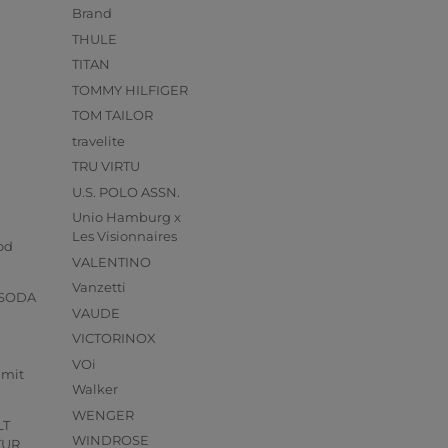
Brand
THULE
TITAN
TOMMY HILFIGER
TOM TAILOR
travelite
TRU VIRTU
U.S. POLO ASSN.
Unio Hamburg x
s
Les Visionnaires
od
VALENTINO
Vanzetti
 SODA
VAUDE
VICTORINOX
VOi
mmit
Walker
WENGER
LT
WINDROSE
TUR