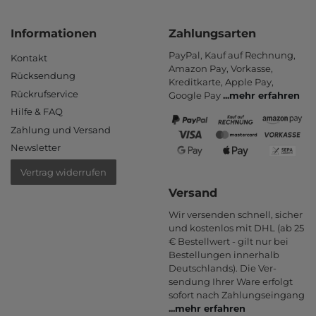
Informationen
Zahlungsarten
PayPal, Kauf auf Rechnung,
Kontakt
Amazon Pay, Vor­kasse,
Rücksendung
Kredit­karte, Apple Pay,
Rückrufservice
Google Pay
...
mehr erfahren
Hilfe & FAQ
Zahlung und Versand
Newsletter
Vertrag widerrufen
Versand
Wir versenden schnell, sicher
und kostenlos mit DHL (ab 25
€ Bestell­wert - gilt nur bei
Bestel­lungen inner­halb
Deutsch­lands). Die Ver­
sendung Ihrer Ware er­folgt
sofort nach Zahlungs­eingang
...
mehr erfahren