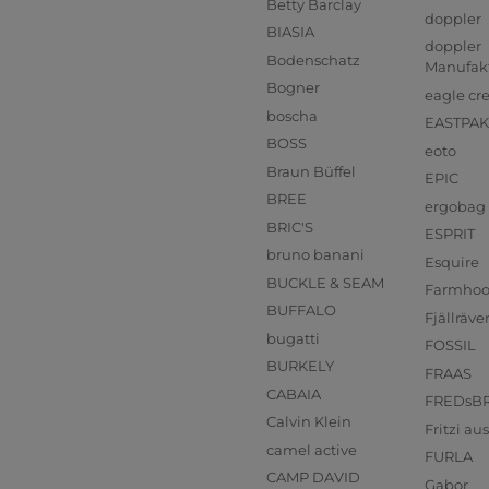
Betty Barclay
doppler
BIASIA
doppler
Bodenschatz
Manufak
Bogner
eagle cr
boscha
EASTPAK
BOSS
eoto
Braun Büffel
EPIC
BREE
ergobag
BRIC'S
ESPRIT
bruno banani
Esquire
BUCKLE & SEAM
Farmho
BUFFALO
Fjällräve
bugatti
FOSSIL
BURKELY
FRAAS
CABAIA
FREDsB
Calvin Klein
Fritzi a
camel active
FURLA
CAMP DAVID
Gabor