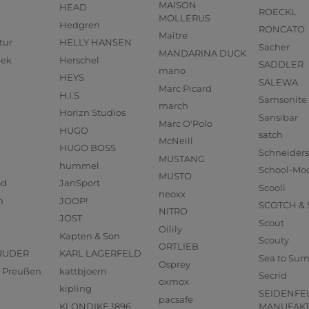
MAISON
HEAD
ROECKL
MOLLERUS
Hedgren
RONCATO
Maître
tur
HELLY HANSEN
Sacher
MANDARINA DUCK
eek
Herschel
SADDLER
mano
HEYS
SALEWA
Marc Picard
H.I.S
Samsonite
march
Horizn Studios
Sansibar
Marc O'Polo
HUGO
satch
McNeill
HUGO BOSS
Schneider
MUSTANG
hummel
School-Mo
MUSTO
od
JanSport
Scooli
neoxx
n
JOOP!
SCOTCH &
NITRO
JOST
Scout
Oilily
Kapten & Son
Scouty
ORTLIEB
RUDER
KARL LAGERFELD
Sea to Su
Osprey
us Preußen
kattbjoern
Secrid
oxmox
kipling
SEIDENFE
pacsafe
KLONDIKE 1896
MANUFAK