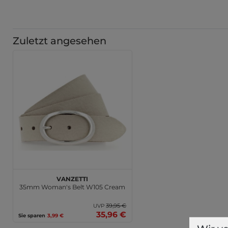
Zuletzt angesehen
Vanzetti
35mm Woman's Belt W105 Cream
39,95 €
UVP
35,96 €
Sie sparen
3,99 €