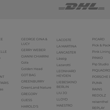
EE
GEORGE GINA &
PICARD
LACOSTE
LUCY
Pick & Pac
LA MARTINA
GERRY WEBER
ELLE
Pink Linin
LANCASTER
GIANNI CHIARINI
o
PINKO
Lässig
Gola
Pip Studio
Lazarotti
Golden Head
PIQUADR
LEONHARD
GOT BAG
HEYDEN
NT
PORSCHE 
GREENBURRY
LIEBESKIND
PARIS
PUMA
BERLIN
GreenLand Nature
as
RAINS
LIU JO
GREGORY
REDOLZ
LLOYD
GUESS
reisenthel
MAESTRO
HAROLD'S
REPLAY