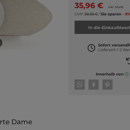
35,96 €
inkl. MwSt.
UVP:
39,95 €
/
Sie sparen
- 9%
In die Einkaufstasc
Sofort versandf
Lieferzeit 1-2 We
Innerhalb von
erte Dame