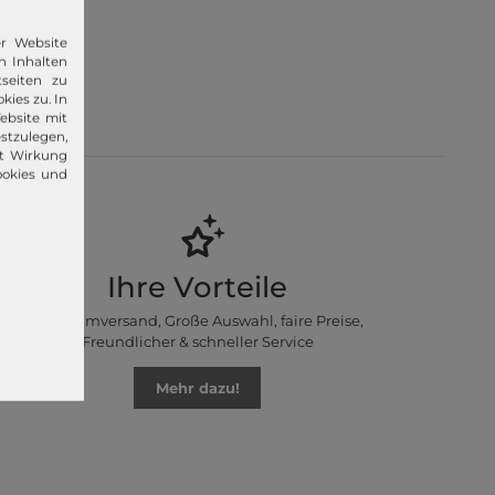
er Website
n Inhalten
 im Jahr
seiten zu
lvin Klein,
kies zu. In
ebsite mit
stzulegen,
it Wirkung
ookies und
Ihre Vorteile
Premiumversand, Große Auswahl, faire Preise,
Freundlicher & schneller Service
Mehr dazu!