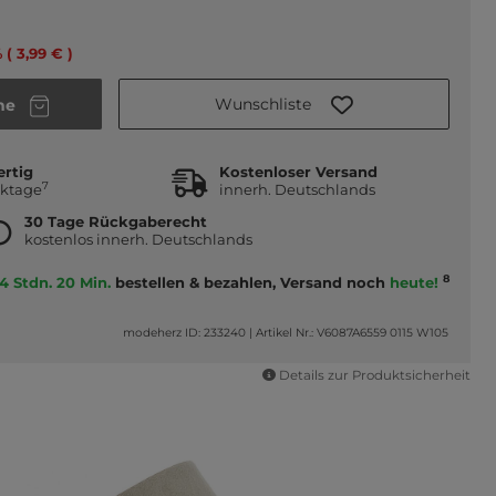
 ( 3,99 € )
Wunschliste
he
ertig
Kostenloser Versand
7
rktage
innerh. Deutschlands
30 Tage Rückgaberecht
kostenlos innerh. Deutschlands
8
4 Stdn. 20 Min.
bestellen & bezahlen, Versand noch
heute!
modeherz ID: 233240
|
Artikel Nr.: V6087A6559 0115 W105
Details zur Produktsicherheit