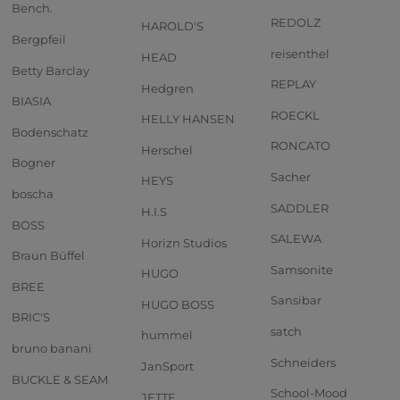
Bench.
REDOLZ
HAROLD'S
Bergpfeil
reisenthel
HEAD
Betty Barclay
REPLAY
Hedgren
BIASIA
ROECKL
HELLY HANSEN
Bodenschatz
RONCATO
Herschel
Bogner
Sacher
HEYS
boscha
SADDLER
H.I.S
BOSS
SALEWA
Horizn Studios
Braun Büffel
Samsonite
HUGO
BREE
Sansibar
HUGO BOSS
BRIC'S
satch
hummel
bruno banani
Schneiders
JanSport
BUCKLE & SEAM
School-Mood
JETTE