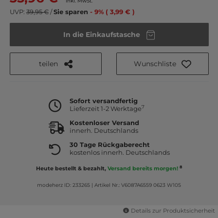
inkl. MwSt.
UVP:
39,95 €
/
Sie sparen
- 9% ( 3,99 € )
In die Einkaufstasche
teilen
Wunschliste
Sofort versandfertig
7
Lieferzeit 1-2 Werktage
Kostenloser Versand
innerh. Deutschlands
30 Tage Rückgaberecht
kostenlos innerh. Deutschlands
8
Heute bestellt & bezahlt,
Versand bereits morgen!
modeherz ID: 233265
|
Artikel Nr.: V6087A6559 0623 W105
Details zur Produktsicherheit