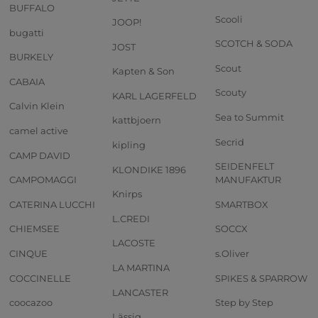
BUFFALO
Scooli
JOOP!
bugatti
SCOTCH & SODA
JOST
BURKELY
Scout
Kapten & Son
CABAIA
Scouty
KARL LAGERFELD
Calvin Klein
Sea to Summit
kattbjoern
camel active
Secrid
kipling
CAMP DAVID
SEIDENFELT
KLONDIKE 1896
CAMPOMAGGI
MANUFAKTUR
Knirps
CATERINA LUCCHI
SMARTBOX
L.CREDI
CHIEMSEE
SOCCX
LACOSTE
CINQUE
s.Oliver
LA MARTINA
COCCINELLE
SPIKES & SPARROW
LANCASTER
coocazoo
Step by Step
Lässig