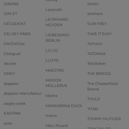
DAKINE
Stratic
Lazarotti
DAY ET
strellson
LEONHARD
DECADENT
SURI FREY
HEYDEN
DELSEY PARIS
TAKE IT EASY
LIEBESKIND
BERLIN
DerDieDas
Tamaris
LIU JO
Desigual
TATONKA
LLOYD
deuter
Ted Baker
MAESTRO
DKNY
THE BRIDGE
MAISON
doppler
The Chesterfield
MOLLERUS
Brand
doppler Manufaktur
Maître
THULE
eagle creek
MANDARINA DUCK
TITAN
EASTPAK
mano
TOMMY HILFIGER
eoto
Marc Picard
TOM TAILOR