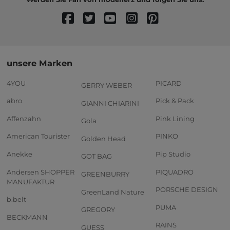
unsere Marken
4YOU
PICARD
GERRY WEBER
abro
Pick & Pack
GIANNI CHIARINI
Affenzahn
Pink Lining
Gola
American Tourister
PINKO
Golden Head
Anekke
Pip Studio
GOT BAG
Andersen SHOPPER
PIQUADRO
GREENBURRY
MANUFAKTUR
PORSCHE DESIGN
GreenLand Nature
b.belt
PUMA
GREGORY
BECKMANN
RAINS
GUESS