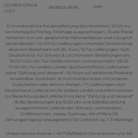
GEORGE GINA &
zwei
PATRIZIA PEPE
LUCY
1) Unverbindliche Preisempfehlung des Herstellers / 2) Gilt nur
von Montag bis Freitag, Feiertage ausgeschlossen / 3) alle Preise
verstehen sich inkl. gesetzlicher Mehrwertsteuer und zuzüglich
Versandkosten / 4) Gilt für Lieferungen innerhalb Deutschlands
ab einem Bestellwert von 25,- Euro / 5) Für Lieferungen nach
Deutschland. Für Schweiz & Liechtenstein: Bestellungen bis
10.02 14:00 Uhr. Für Großbritannien und Kanalinseln: 09.02
14:00 Uhr. Für andere Länder: durchschnittliche Lieferzeiten
siehe "Zahlung und Versand". / 6) Nicht auf rabattierte Produkte
anwendbar. Gutschein ist nicht kombinierbar mit anderen
Gutscheinen oder Aktions-Preisen. / 7) Lieferungen nach
Deutschland. Lieferzeiten für andere Länder und Informationen
zur Berechnung des Liefertermins siehe "Zahlung und Versand"
/ 8) Bei Bestellungen bis 16:00 Uhr und Sofortbezahlung
(ausgenommen Lieferländer: Schweiz, Liechtenstein,
Großbritannien, Jersey, Guernsey, Isle of Man) / 9)
Zahlungseingang vorausgesetzt / 10) Lieferzeit: ca. 1–3 Werktage
Unsere Service Hotline: + 49 7129/936640 (Sie erreichen uns: Mo