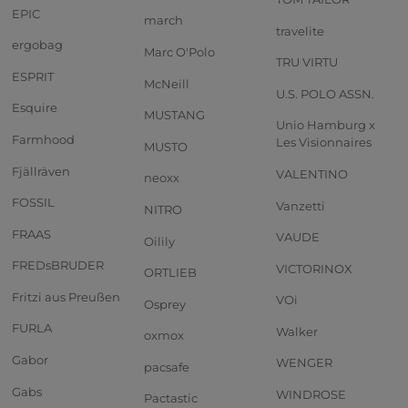
EPIC
march
travelite
ergobag
Marc O'Polo
TRU VIRTU
ESPRIT
McNeill
U.S. POLO ASSN.
Esquire
MUSTANG
Unio Hamburg x
Farmhood
Les Visionnaires
MUSTO
Fjällräven
VALENTINO
neoxx
FOSSIL
Vanzetti
NITRO
FRAAS
VAUDE
Oilily
FREDsBRUDER
VICTORINOX
ORTLIEB
Fritzi aus Preußen
VOi
Osprey
FURLA
Walker
oxmox
Gabor
WENGER
pacsafe
Gabs
WINDROSE
Pactastic