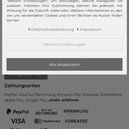
"Weitere Einstellungen", um festzulegen, welche Kategorien Sie
Login
zulassen möchten. Ihre Zustimmung können Sie jederzeit mit
Neukunde?
Wirkung für die Zukunft widerrufen. Weitere Informationen zu den
von uns verwendeten Cookies und Ihren Rechten als Nutzer finden
Informationen
Sie hier:
Kontakt
Daten­schutz­erklärung
Impressum
Rücksendung
Rückrufservice
Weitere Einstellungen
Hilfe & FAQ
Zahlung und Versand
Newsletter
Alle akzeptieren
Vertrag widerrufen
Zahlungsarten
PayPal, Kauf auf Rechnung, Amazon Pay, Vor­kasse, Kredit­karte,
Apple Pay, Google Pay
...
mehr erfahren